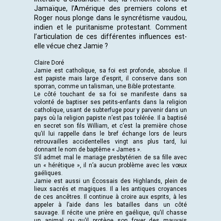
Jamaïque, l’Amérique des premiers colons et
Roger nous plonge dans le syncrétisme vaudou,
indien et le puritanisme protestant. Comment
l’articulation de ces différentes influences est-
elle vécue chez Jamie ?
Claire Doré
Jamie est catholique, sa foi est profonde, absolue. Il
est papiste mais large d’esprit, il conserve dans son
sporran, comme un talisman, une Bible protestante.
Le côté touchant de sa foi se manifeste dans sa
volonté de baptiser ses petits-enfants dans la religion
catholique, usant de subterfuge pour y parvenir dans un
pays où la religion papiste n’est pas tolérée. Il a baptisé
en secret son fils William, et c’est la première chose
qu’il lui rappelle dans le bref échange lors de leurs
retrouvailles accidentelles vingt ans plus tard, lui
donnant le nom de baptême « James ».
S’il admet mal le mariage presbytérien de sa fille avec
un « hérétique », il n’a aucun problème avec les vœux
gaéliques.
Jamie est aussi un Écossais des Highlands, plein de
lieux sacrés et magiques. Il a les antiques croyances
de ces ancêtres. Il continue à croire aux esprits, à les
appeler à l’aide dans les batailles dans un côté
sauvage. Il récite une prière en gaélique, qu’il chasse
un animal ou qu’il protège son foyer des mauvais