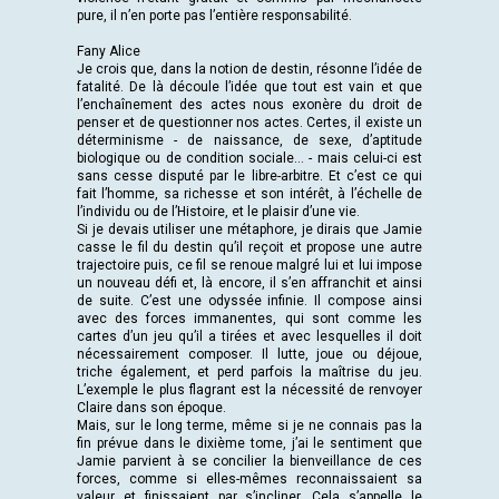
pure, il n’en porte pas l’entière responsabilité.
Fany Alice
Je crois que, dans la notion de destin, résonne l’idée de
fatalité. De là découle l’idée que tout est vain et que
l’enchaînement des actes nous exonère du droit de
penser et de questionner nos actes. Certes, il existe un
déterminisme - de naissance, de sexe, d’aptitude
biologique ou de condition sociale… - mais celui-ci est
sans cesse disputé par le libre-arbitre. Et c’est ce qui
fait l’homme, sa richesse et son intérêt, à l’échelle de
l’individu ou de l’Histoire, et le plaisir d’une vie.
Si je devais utiliser une métaphore, je dirais que Jamie
casse le fil du destin qu’il reçoit et propose une autre
trajectoire puis, ce fil se renoue malgré lui et lui impose
un nouveau défi et, là encore, il s’en affranchit et ainsi
de suite. C’est une odyssée infinie. Il compose ainsi
avec des forces immanentes, qui sont comme les
cartes d’un jeu qu’il a tirées et avec lesquelles il doit
nécessairement composer. Il lutte, joue ou déjoue,
triche également, et perd parfois la maîtrise du jeu.
L’exemple le plus flagrant est la nécessité de renvoyer
Claire dans son époque.
Mais, sur le long terme, même si je ne connais pas la
fin prévue dans le dixième tome, j’ai le sentiment que
Jamie parvient à se concilier la bienveillance de ces
forces, comme si elles-mêmes reconnaissaient sa
valeur et finissaient par s’incliner. Cela s’appelle le