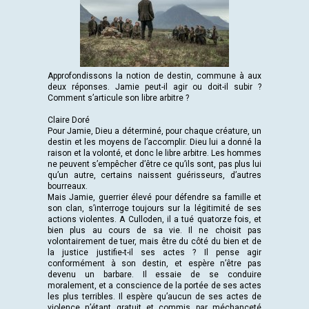
Approfondissons la notion de destin, commune à aux
deux réponses. Jamie peut-il agir ou doit-il subir ?
Comment s’articule son libre arbitre ?
Claire Doré
Pour Jamie, Dieu a déterminé, pour chaque créature, un
destin et les moyens de l’accomplir. Dieu lui a donné la
raison et la volonté, et donc le libre arbitre. Les hommes
ne peuvent s’empêcher d’être ce qu’ils sont, pas plus lui
qu’un autre, certains naissent guérisseurs, d’autres
bourreaux.
Mais Jamie, guerrier élevé pour défendre sa famille et
son clan, s’interroge toujours sur la légitimité de ses
actions violentes. A Culloden, il a tué quatorze fois, et
bien plus au cours de sa vie. Il ne choisit pas
volontairement de tuer, mais être du côté du bien et de
la justice justifie-t-il ses actes ? Il pense agir
conformément à son destin, et espère n’être pas
devenu un barbare. Il essaie de se conduire
moralement, et a conscience de la portée de ses actes
les plus terribles. Il espère qu’aucun de ses actes de
violence n’étant gratuit et commis par méchanceté