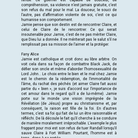
tenue. Ce guerrier est capable de douceur, de
compréhension, sa violence n’est jamais gratuite, c’est
son refus du mal pour le mal. La douceur, le souci de
l’autre, pas d’affirmation violente de soi, c’est ce qui
humanise son comportement.
Jamie pense que son destin est de rencontrer Claire, et
celui de Claire de le rencontrer. Ce qui serait
insoutenable pour Jamie, c’est de ne pas mériter Claire,
que Dieu lui a donnée. Il ne mériterait pas le salut s’il ne
remplissait pas sa mission de l’aimer et la protéger.
Fany Alice
Jamie est catholique et croit donc au libre arbitre. On
voit cela dans sa façon de combattre Black Jack, de
défier son oncle et même d’aborder l’homosexualité de
Lord John… Le choix entre le bien et le mal chez Jamie
est le chemin de la rédemption, de l’immortalité de
l’âme, du rachat des péchés (et aimer Claire fait aussi
partie du « bien », je suis d’accord sur l’importance de
cet amour dans le regard qu’il a de lui-même). Jamie
porte sur le monde une vision imprégnée de la
Révélation (de Jésus) propre au christianisme et, par
conséquent, la raison est fille de la foi. En d’autres
termes, c’est sa foi qui fait de lui un être raisonnable et
réfléchi. De là découle le fait qu’il cherche à se conduire
de manière moralement irréprochable. L’exemple le plus
frappant pour moi est son refus de tuer Randall lorsqu’il
sauve Claire à Fort William. Pourtant, l’homme est à