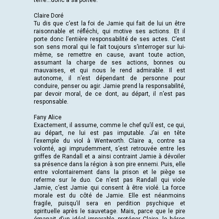
terre…donc à sa portée.
Claire Doré
Tu dis que c’est la foi de Jamie qui fait de lui un être
raisonnable et réfléchi, qui motive ses actions. Et il
porte donc l’entière responsabilité de ses actes. C’est
son sens moral qui le fait toujours s’interroger sur lui-
même, se remettre en cause, avant toute action,
assumant la charge de ses actions, bonnes ou
mauvaises, et qui nous le rend admirable. Il est
autonome, il n’est dépendant de personne pour
conduire, penser ou agir. Jamie prend la responsabilité,
par devoir moral, de ce dont, au départ, il n’est pas
responsable.
Fany Alice
Exactement, il assume, comme le chef qu’il est, ce qui,
au départ, ne lui est pas imputable. J’ai en tête
l’exemple du viol à Wentworth. Claire a, contre sa
volonté, agi imprudemment, s’est retrouvée entre les
griffes de Randall et a ainsi contraint Jamie à dévoiler
sa présence dans la région à son pire ennemi. Puis, elle
entre volontairement dans la prison et le piège se
referme sur le duo. Ce n’est pas Randall qui viole
Jamie, c’est Jamie qui consent à être violé. La force
morale est du côté de Jamie. Elle est néanmoins
fragile, puisqu’il sera en perdition psychique et
spirituelle après le sauvetage. Mais, parce que le pire