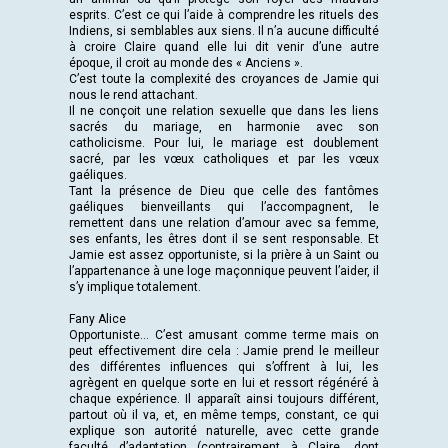
esprits. C’est ce qui l’aide à comprendre les rituels des
Indiens, si semblables aux siens. Il n’a aucune difficulté
à croire Claire quand elle lui dit venir d’une autre
époque, il croit au monde des « Anciens ».
C’est toute la complexité des croyances de Jamie qui
nous le rend attachant.
Il ne conçoit une relation sexuelle que dans les liens
sacrés du mariage, en harmonie avec son
catholicisme. Pour lui, le mariage est doublement
sacré, par les vœux catholiques et par les vœux
gaéliques.
Tant la présence de Dieu que celle des fantômes
gaéliques bienveillants qui l’accompagnent, le
remettent dans une relation d’amour avec sa femme,
ses enfants, les êtres dont il se sent responsable. Et
Jamie est assez opportuniste, si la prière à un Saint ou
l’appartenance à une loge maçonnique peuvent l’aider, il
s’y implique totalement.
Fany Alice
Opportuniste… C’est amusant comme terme mais on
peut effectivement dire cela : Jamie prend le meilleur
des différentes influences qui s’offrent à lui, les
agrègent en quelque sorte en lui et ressort régénéré à
chaque expérience. Il apparaît ainsi toujours différent,
partout où il va, et, en même temps, constant, ce qui
explique son autorité naturelle, avec cette grande
faculté d’adaptation (contrairement à Claire, dont