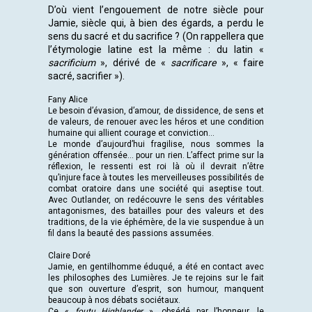
D’où vient l’engouement de notre siècle pour
Jamie, siècle qui, à bien des égards, a perdu le
sens du sacré et du sacrifice ? (On rappellera que
l’étymologie latine est la même : du latin «
sacrificium
», dérivé de «
sacrificare
», « faire
sacré, sacrifier »).
Fany Alice
Le besoin d’évasion, d’amour, de dissidence, de sens et
de valeurs, de renouer avec les héros et une condition
humaine qui allient courage et conviction…
Le monde d’aujourd’hui fragilise, nous sommes la
génération offensée… pour un rien. L’affect prime sur la
réflexion, le ressenti est roi là où il devrait n’être
qu’injure face à toutes les merveilleuses possibilités de
combat oratoire dans une société qui aseptise tout.
Avec Outlander, on redécouvre le sens des véritables
antagonismes, des batailles pour des valeurs et des
traditions, de la vie éphémère, de la vie suspendue à un
fil dans la beauté des passions assumées.
Claire Doré
Jamie, en gentilhomme éduqué, a été en contact avec
les philosophes des Lumières. Je te rejoins sur le fait
que son ouverture d’esprit, son humour, manquent
beaucoup à nos débats sociétaux.
Ce «
foutu Highlander
», obsédé par l’honneur, le