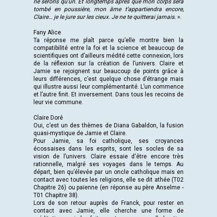
ne serons qu’un. Et longtemps après que mon corps sera
tombé en poussière, mon âme t’appartiendra encore,
Claire… je le jure sur les cieux. Je ne te quitterai jamais.
».
Fany Alice
Ta réponse me plaît parce qu’elle montre bien la
compatibilité entre la foi et la science et beaucoup de
scientifiques ont d’ailleurs médité cette connexion, lors
de la réflexion sur la création de l’univers. Claire et
Jamie se rejoignent sur beaucoup de points grâce à
leurs différences, c’est quelque chose d’étrange mais
qui illustre aussi leur complémentarité. L’un commence
et l’autre finit. Et inversement. Dans tous les recoins de
leur vie commune.
Claire Doré
Oui, c’est un des thèmes de Diana Gabaldon, la fusion
quasi-mystique de Jamie et Claire.
Pour Jamie, sa foi catholique, ses croyances
écossaises dans les esprits, sont les socles de sa
vision de l’univers. Claire essaie d'être encore très
rationnelle, malgré ses voyages dans le temps. Au
départ, bien qu’élevée par un oncle catholique mais en
contact avec toutes les religions, elle se dit athée (T02
Chapitre 26) ou païenne (en réponse au père Anselme -
T01 Chapitre 38).
Lors de son retour auprès de Franck, pour rester en
contact avec Jamie, elle cherche une forme de