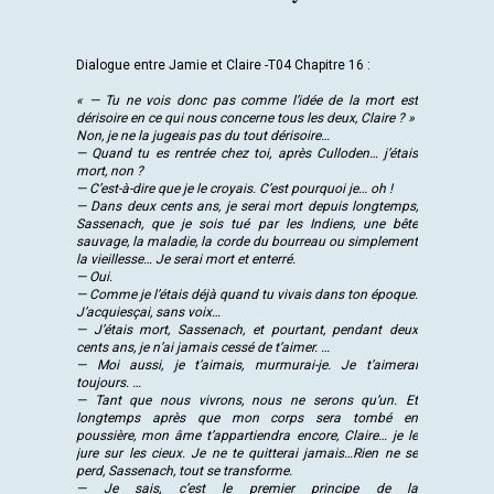
Dialogue entre Jamie et Claire -T04 Chapitre 16 :
« — Tu ne vois donc pas comme l’idée de la mort est
dérisoire en ce qui nous concerne tous les deux, Claire ? »
Non, je ne la jugeais pas du tout dérisoire…
— Quand tu es rentrée chez toi, après Culloden… j’étais
mort, non ?
— C’est-à-dire que je le croyais. C’est pourquoi je… oh !
— Dans deux cents ans, je serai mort depuis longtemps,
Sassenach, que je sois tué par les Indiens, une bête
sauvage, la maladie, la corde du bourreau ou simplement
la vieillesse… Je serai mort et enterré.
— Oui.
— Comme je l’étais déjà quand tu vivais dans ton époque.
J’acquiesçai, sans voix…
— J’étais mort, Sassenach, et pourtant, pendant deux
cents ans, je n’ai jamais cessé de t’aimer. …
— Moi aussi, je t’aimais, murmurai-je. Je t’aimerai
toujours. …
— Tant que nous vivrons, nous ne serons qu’un. Et
longtemps après que mon corps sera tombé en
poussière, mon âme t’appartiendra encore, Claire… je le
jure sur les cieux. Je ne te quitterai jamais…Rien ne se
perd, Sassenach, tout se transforme.
— Je sais, c’est le premier principe de la