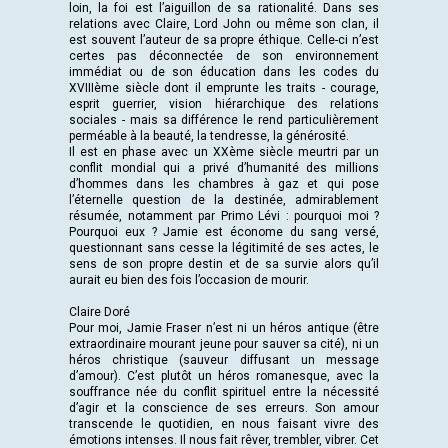
loin, la foi est l’aiguillon de sa rationalité. Dans ses
relations avec Claire, Lord John ou même son clan, il
est souvent l’auteur de sa propre éthique. Celle-ci n’est
certes pas déconnectée de son environnement
immédiat ou de son éducation dans les codes du
XVIIIème siècle dont il emprunte les traits - courage,
esprit guerrier, vision hiérarchique des relations
sociales - mais sa différence le rend particulièrement
perméable à la beauté, la tendresse, la générosité.
Il est en phase avec un XXème siècle meurtri par un
conflit mondial qui a privé d’humanité des millions
d’hommes dans les chambres à gaz et qui pose
l’éternelle question de la destinée, admirablement
résumée, notamment par Primo Lévi : pourquoi moi ?
Pourquoi eux ? Jamie est économe du sang versé,
questionnant sans cesse la légitimité de ses actes, le
sens de son propre destin et de sa survie alors qu’il
aurait eu bien des fois l’occasion de mourir.
Claire Doré
Pour moi, Jamie Fraser n’est ni un héros antique (être
extraordinaire mourant jeune pour sauver sa cité), ni un
héros christique (sauveur diffusant un message
d’amour). C’est plutôt un héros romanesque, avec la
souffrance née du conflit spirituel entre la nécessité
d’agir et la conscience de ses erreurs. Son amour
transcende le quotidien, en nous faisant vivre des
émotions intenses. Il nous fait rêver, trembler, vibrer. Cet