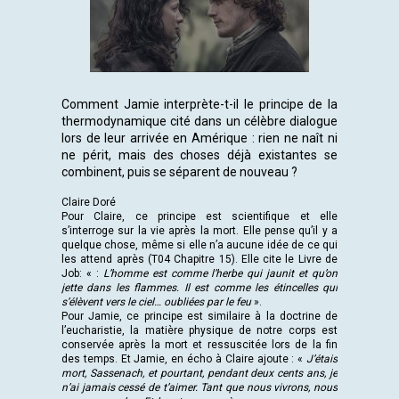
Comment Jamie interprète-t-il le principe de la
thermodynamique cité dans un célèbre dialogue
lors de leur arrivée en Amérique : rien ne naît ni
ne périt, mais des choses déjà existantes se
combinent, puis se séparent de nouveau ?
Claire Doré
Pour Claire, ce principe est scientifique et elle
s’interroge sur la vie après la mort. Elle pense qu’il y a
quelque chose, même si elle n’a aucune idée de ce qui
les attend après (T04 Chapitre 15). Elle cite le Livre de
Job: « :
L’homme est comme l’herbe qui jaunit et qu’on
jette dans les flammes. Il est comme les étincelles qui
s’élèvent vers le ciel… oubliées par le feu
».
Pour Jamie, ce principe est similaire à la doctrine de
l’eucharistie, la matière physique de notre corps est
conservée après la mort et ressuscitée lors de la fin
des temps. Et Jamie, en écho à Claire ajoute : «
J’étais
mort, Sassenach, et pourtant, pendant deux cents ans, je
n’ai jamais cessé de t’aimer. Tant que nous vivrons, nous