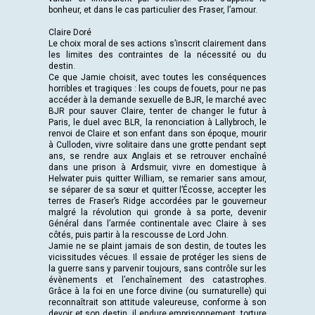
bonheur, et dans le cas particulier des Fraser, l’amour.
Claire Doré
Le choix moral de ses actions s’inscrit clairement dans
les limites des contraintes de la nécessité ou du
destin.
Ce que Jamie choisit, avec toutes les conséquences
horribles et tragiques : les coups de fouets, pour ne pas
accéder à la demande sexuelle de BJR, le marché avec
BJR pour sauver Claire, tenter de changer le futur à
Paris, le duel avec BLR, la renonciation à Lallybroch, le
renvoi de Claire et son enfant dans son époque, mourir
à Culloden, vivre solitaire dans une grotte pendant sept
ans, se rendre aux Anglais et se retrouver enchaîné
dans une prison à Ardsmuir, vivre en domestique à
Helwater puis quitter William, se remarier sans amour,
se séparer de sa sœur et quitter l’Écosse, accepter les
terres de Fraser’s Ridge accordées par le gouverneur
malgré la révolution qui gronde à sa porte, devenir
Général dans l’armée continentale avec Claire à ses
côtés, puis partir à la rescousse de Lord John.
Jamie ne se plaint jamais de son destin, de toutes les
vicissitudes vécues. Il essaie de protéger les siens de
la guerre sans y parvenir toujours, sans contrôle sur les
évènements et l’enchaînement des catastrophes.
Grâce à la foi en une force divine (ou surnaturelle) qui
reconnaîtrait son attitude valeureuse, conforme à son
devoir et son destin, il endure emprisonnement, torture