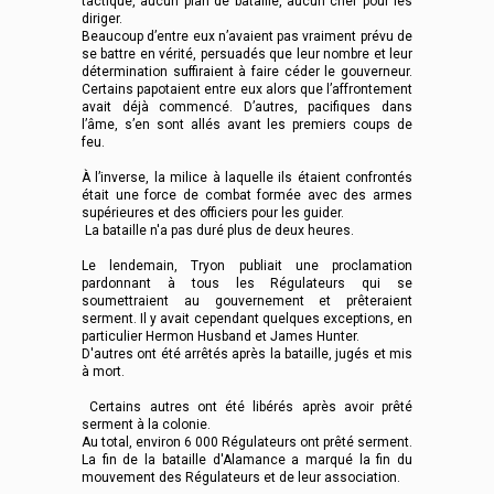
tactique, aucun plan de bataille, aucun chef pour les
diriger.
Beaucoup d’entre eux n’avaient pas vraiment prévu de
se battre en vérité, persuadés que leur nombre et leur
détermination suffiraient à faire céder le gouverneur.
Certains papotaient entre eux alors que l’affrontement
avait déjà commencé. D’autres, pacifiques dans
l’âme, s’en sont allés avant les premiers coups de
feu.
À l’inverse, la milice à laquelle ils étaient confrontés
était une force de combat formée avec des armes
supérieures et des officiers pour les guider.
La bataille n'a pas duré plus de deux heures.
Le lendemain, Tryon publiait une proclamation
pardonnant à tous les Régulateurs qui se
soumettraient au gouvernement et prêteraient
serment. Il y avait cependant quelques exceptions, en
particulier Hermon Husband et James Hunter.
D'autres ont été arrêtés après la bataille, jugés et mis
à mort.
Certains autres ont été libérés après avoir prêté
serment à la colonie.
Au total, environ 6 000 Régulateurs ont prêté serment.
La fin de la bataille d'Alamance a marqué la fin du
mouvement des Régulateurs et de leur association.