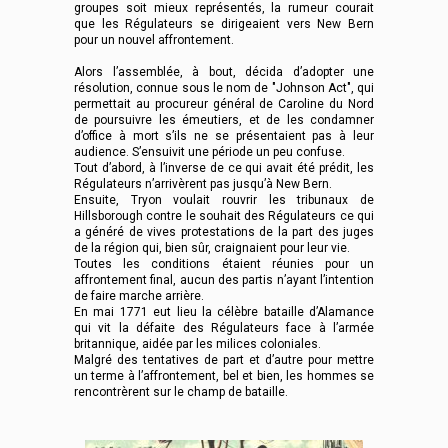
groupes soit mieux représentés, la rumeur courait
que les Régulateurs se dirigeaient vers New Bern
pour un nouvel affrontement.
Alors l’assemblée, à bout, décida d’adopter une
résolution, connue sous le nom de "Johnson Act", qui
permettait au procureur général de Caroline du Nord
de poursuivre les émeutiers, et de les condamner
d’office à mort s’ils ne se présentaient pas à leur
audience. S’ensuivit une période un peu confuse.
Tout d’abord, à l’inverse de ce qui avait été prédit, les
Régulateurs n’arrivèrent pas jusqu’à New Bern.
Ensuite, Tryon voulait rouvrir les tribunaux de
Hillsborough contre le souhait des Régulateurs ce qui
a généré de vives protestations de la part des juges
de la région qui, bien sûr, craignaient pour leur vie.
Toutes les conditions étaient réunies pour un
affrontement final, aucun des partis n’ayant l’intention
de faire marche arrière.
En mai 1771 eut lieu la célèbre bataille d’Alamance
qui vit la défaite des Régulateurs face à l’armée
britannique, aidée par les milices coloniales.
Malgré des tentatives de part et d’autre pour mettre
un terme à l’affrontement, bel et bien, les hommes se
rencontrèrent sur le champ de bataille.