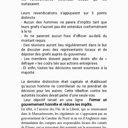
surtaxaient.
Leurs revendications s’appuyaient sur 5 points
distincts :
- Aucun des hommes ne paiera d'impôts tant que
leurs griefs n'auront pas été entendus conformément
à la loi.
- Ils ne paieront aucun frais d'officier au-delà du
montant requis.
- Des réunions auront lieu régulièrement dans le but
de discuter avec des représentants locaux et de
déposer des griefs auprès du gouverneur.
- Les membres doivent payer des droits afin de «
défrayer » les coûts liés aux actions entreprises.
- Et enfin, toutes les décisions seront soumises à la
majorité.
La dernière distinction était capitale et établissait
qu'aucun homme ne contrôlerait ou ne prendrait de
décision pour les autres. Cette rébellion contre les
autorités locales devait parler d'une seule voix.
Leur objectif tenait en une ligne :
Former un
gouvernement honnête et réduire les impôts.
En effet, à l’inverse des Fils de la Liberté, qui se réunissaient
dans le Massachussetts, les régulateurs ne s’opposaient pas
au
gouvernement de Caroline du Nord ni au roi d'Angleterre mais
demandaient des comptes aux responsables locaux des comtés
de l'Ouest, qui se trouvaient être nommés par le gouverneur lui-